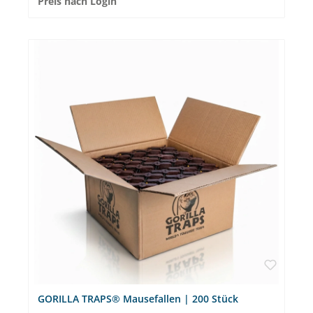
Preis nach Login
perfekt geeignet. Durch die präzise Fertigung ist die Schlagfalle
sehr leicht zu spannen und wird blitzschnell ausgelöst, sobald
eine Ratte dem Lockstoff nachgeht. Die meisten Mäuse werden
schon nach 24 Stunden gefangen. Die Falle ist aus robustem
Kunststoff, hochwertigem Stahl und präzisen Federn gefertigt.
Auf der Unterseite können Sie die Falle auf 3 Stufen individuell
einstellen. SICHER ✔ Durch ihre Größe passt die Falle optimal in
unsere Stationen und ist darin geschützt vor dem Zugriff von
Haustieren und Kindern.PRAKTISCH ✔ Die Köderfassung ist
speziell für den Einsatz von NARA® gefertigt.EFFEKTIV ✔ Durch
die qualitativ hochwertigen Federn wird ein humanes Fangen
gewährleistet.ROBUST ✔ Gefertigt aus besonders robustem
Kunststoff und hochwertigem Stahl.PROFESSIONELL ✔ Die
GorillaTraps Rattenfalle ist einstellbar, damit sie keine Kleintiere
mit der Falle fangen. Passende Artikel:Die GorillaTraps
Rattenfallen sind perfekt für den Einsatz als digitale Fallen mit
unseren eMitter-Produkten: - eMItter Outdoor Direct - eMitter
Outdoor Longrange Stationen: - eMitter Station Vanguard
GORILLA TRAPS® Mausefallen | 200 Stück