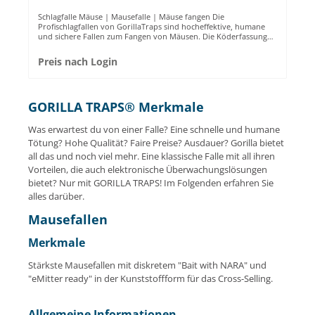
Schlagfalle Mäuse | Mausefalle | Mäuse fangen Die
Profischlagfallen von GorillaTraps sind hocheffektive, humane
und sichere Fallen zum Fangen von Mäusen. Die Köderfassung
ist für den Einsatz von NARA Lockstoff konzipiert und ist daher
für den langfristigen, giftfreien Einsatz perfekt geeignet. Durch
Preis nach Login
die präzise Fertigung ist die Schlagfalle sehr leicht zu spannen
und wird blitzschnell ausgelöst, sobald eine Maus dem Lockstoff
nachgeht. Die meisten Mäuse werden schon nach 24 Stunden
gefangen. Die Falle ist aus robustem Kunststoff, hochwertigem
GORILLA TRAPS® Merkmale
Stahl und präzisen Federn gefertigt. Sie ist eine nach §18
(Infektionsschutzgesetz) zertifiziert* und optimal für den
Profieinsatz. SICHER ✔ Durch ihre Größe passt die Falle optimal
Was erwartest du von einer Falle? Eine schnelle und humane
in unsere Stationen und ist darin geschützt vor den Zugriff von
Tötung? Hohe Qualität? Faire Preise? Ausdauer? Gorilla bietet
großen Tieren und Kindern.PRAKTISCH ✔ Die Köderfassung ist
speziell für den Einsatz von NARA® gefertigt.EFFEKTIV ✔ Durch
all das und noch viel mehr. Eine klassische Falle mit all ihren
die qualitativ hochwertigen Federn wird ein humanes Fangen
Vorteilen, die auch elektronische Überwachungslösungen
gewährleistet.ROBUST ✔ Gefertigt aus besonders robustem
bietet? Nur mit GORILLA TRAPS! Im Folgenden erfahren Sie
Kunststoff und hochwertigem Stahl.PROFESSIONELL ✔ Die
GorillaTraps Mausefalle ist eine nach §18 (Infektionsgesetz)
alles darüber.
zertifizierte* Falle. * die Gorilla Traps Mausefalle wurde
zusammen mit der Snapbox nach §18 IfSG getestet und gelistet
Mausefallen
Die Gorilla Traps Mausefalle kann perfekt mit NARA, eMitter und
verschiedenen Boxen kombiniert werden:
Merkmale
Stärkste Mausefallen mit diskretem "Bait with NARA" und
"eMitter ready" in der Kunststoffform für das Cross-Selling.
Allgemeine Informationen