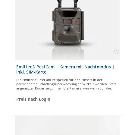
Emitter® PestCam | Kamera mit Nachtmodus |
inkl. SIM-Karte
Die Emitter® PestCam ist speziell für den Einsatz in der
permanenten Schädlingsüberwachung entwickelt worden. Statt
angenagter Köder zeigt Ihnen die Kamera, was wann vor die
100°-Linse gekommen ist. Der Tag- und Nachtbetrieb kann durch
einen Timer geschaltet werden um ggf. Energie zu sparen, wenn
Preis nach Login
die Kamera gerade nicht benötigt wird. Die Batterien sind
natürlich wieder aufladbar. Sie bekommen täglich bis zu 5 Fotos,
wenn sich etwas bewegt und die 32GB SD-Karte speichert alle
Bilder und zu jedem Bild auch ein 20 Sekunden langes Video mit
Ton. 24 STUNDEN ✔ Emitter PestCam ist für den Dauerbetrieb
geeignet, kann aber durch den Timer individuell eingestellt
werden.PERMANENTE ÜBERWACHUNG ✔ Ob Schädlingsbefall
oder Monitoring-Bereich. Wenn sich etwas bewegt oder der
Temperatursensor anschlägt, macht die Kamera ein Foto und ein