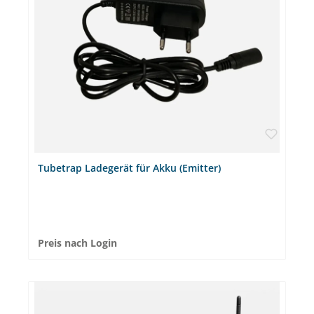
bis zu 6 Jahre und ist natürlich leicht auswechselbar.KEINE
FEHLALARME ✔ Durch die ausgeklügelte Technologie sind
Fehlalarme so gut wie ausgeschlossen.FÜR ALLE BEREICHE
✔ Emitter® Beep ist einsetzbar in allen Stationen und überall, wo
Fallen aufgestellt sind: Privatwohnung, Büros, Keller,
Supermärkte, Lager usw. Lieferumfang: 1x Emitter® Beep
WEEE- Registrierungs- Nr: DE 56346613 Optional im Set: 1x
Emitter Beep + SnapBox + Gorilla Traps Mausefalle + NARA Lure
Schoko-Nuss1x Emitter Beep + Runbox Pro + 2x Gorilla Traps
Mausefalle + 2x NARA Lure Schoko-Nuss1x Emitter Beep +
SwopBox + Gorilla Traps Mausefalle + NARA Lure Schoko-Nuss
Passende Artikel: Emitter® Beep passt perfekt in alle unsere
Stationen und ist perfekt abgestimmt auf alle GorillaTraps®
Ratten- und Mausefallen. Fragen? Bei Fragen steht Ihnen unser
Emitter-Experte Daniel Schröer zur Verfügung. Vereinbaren Sie
Ihr kostenloses Beratungsgespräch gleich hier.
Tubetrap Ladegerät für Akku (Emitter)
Preis nach Login