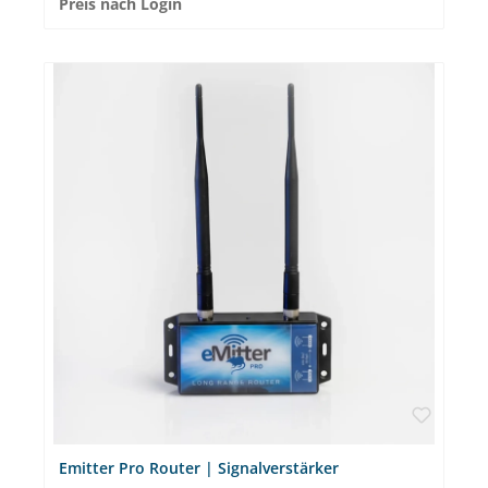
Preis nach Login
Rechnung für 1 Jahr berechnet. WASSERDICHT ✔ Der Indoor
Rocker ist 100% Wasserdicht und kann daher in sämtlichen
Umgebungen eingesetzt werdenNEUSTE TECHNIK ✔ Der Sender
kommt dank EnOcean*-Technologie ohne Batterie aus und ist
trotzdem 100% zuverlässig.SOFORT SIGNAL BEI BEFALL ✔ Sie
bekommen bei Integration in das Emitter-System eine Meldung
bei Auslösung der Falle.MILLIONENFACH BEWÄHRT ✔ eMitter ist
seit über 10 Jahren in 20 Ländern im Einsatz und hat sich bereits
millionenfach bewährt. *EnOcean Technologie ist extrem sicher
und marktführend weltweit im Sektor der Home-Automation.
Die patentierte Technologie funktioniert ganz ohne Batterien
und ist extrem wartungsarm; wie das funktioniert erklären wir
Ihnen gern. Passende Artikel: Für die perfekte Integration oder
zum Aufbau des Emitter Pro-Systems benötigen Sie den eMitter®
Pro Controller.Emitter® Pro Indoor Rocker lässt sich perfekt in
sämtliche Tunnelfallen einbinden. Fragen? Bei Fragen steht
Ihnen unser Emitter-Experte Daniel Schröer zur Verfügung.
Vereinbaren Sie ihr kostenloses Beratungsgespräch gleich hier.
Emitter Pro Router | Signalverstärker