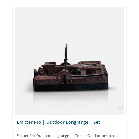
Fotos, die in die App übertragen werden, haben eine kleinere
Auflösung, weil sie "nur Vorschau" sind Videos: HD-720P (Farbe
im Tagbetrieb, S / W im Nachtbetrieb) Fotos lokal gespeichert:
3264 x 2448 Pixel; Fotos an die App gesendet Audio: ermöglicht
die Aufnahme von Sounds Daten im Bild: Datum, Zeit,
Temperatur, Mondphase und Batterie App und Online-
Überwachung der Batterie und letztem "keep alive" Größe: Höhe:
14 cm, Breite: 6 cm, Länge: 10 cm 640 x 480 (VGA) Gewicht: ca. 290
g (inkl. Batterien) Inbegriffen Zubehör: Antenne, Gurt, Batterien,
SD-Karte, SIM-Karte 1 Jahr Garantie Passende Artikel: Die
Emitter® Pestcam ist für die permanente Überwachung gemacht.
Sie kann somit perfekt mit unserem NARA® Lockstoff weitere
Informationen zu Schädlingen geben. Fragen? Bei Fragen steht
Ihnen unser Emitter-Experte Daniel Schröer zur Verfügung.
Vereinbaren Sie ihr kostenloses Beratungsgespräch.
Emitter Pro | Outdoor Longrange | Set
Emitter Pro Outdoor Longrange ist für den Outdoorbereich