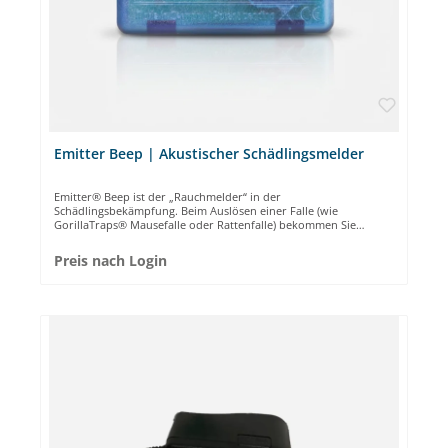
Emitter Beep | Akustischer Schädlingsmelder
Emitter® Beep ist der „Rauchmelder“ in der
Schädlingsbekämpfung. Beim Auslösen einer Falle (wie
GorillaTraps® Mausefalle oder Rattenfalle) bekommen Sie
unmittelbar einen gut hörbaren Alarmton, der alle 30 Sekunden
erneut ertönt, bis Sie ihn deaktivieren. Für die perfekte
Preis nach Login
Bedienung gibt es nur einen Knopf zum Aktivieren und
Deaktivieren. Emitter® Beep passt perfekt in all unsere Maus-
und Ratten-Stationen. Kostenloses Probeexemplar Sie möchten
sich von den Vorzügen des Beep überzeugen? Kontaktieren Sie
uns für ein kostenloses Probeexemplar. <iframe width="560"
height="315" src="https://www.youtube.com/embed/PPAWOXjy0-
o" frameborder="0" allow="accelerometer; autoplay; encrypted-
media; gyroscope; picture-in-picture" allowfullscreen></iframe>
KINDERLEICHT ✔ eMitter Beep ist kinderleicht mit nur einem
Knopf zu bedienen. 2 Sekunden zum Einschalten, 1 x drücken
zum Deaktivieren/Ausschalten.PERFEKTER EINSTIEG ✔ eMitter
Beep ist Ihr perfekter Einstieg in die digitale
Schädlingsbekämpfung.LANGE HALTBARKEIT ✔ Die Batterie hält