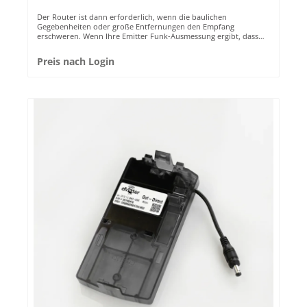
Der Router ist dann erforderlich, wenn die baulichen
Gegebenheiten oder große Entfernungen den Empfang
erschweren. Wenn Ihre Emitter Funk-Ausmessung ergibt, dass
die Entfernung zwischen Falle und Controller zu groß ist, nutzen
Sie einen Router: einfach einstecken und er funktioniert. Preis
Preis nach Login
zzgl. Verwaltungsgebühren (jährlich berechnet): 2,-€ pro Monat.
EINFACHE INSTALLATION ✔ Der Emitter Router ist plug-and-play
und muss nur an das Stromnetz angeschlossen
werden.TÄGLICHER STATUS ✔ Der Router selber sendet täglich
ein Lebenssignal an den Controller. So entgeht Ihnen nichts
mehr.FÜR GROßE ENTFERNUNGEN ✔ Der Router empfängt
Signale aller Sender im Emitter System und sendet diese an den
Controller weiter. Bis zu 1.500 Meter Reichweite.MILLIONENFACH
BEWÄHRT ✔ Emitter ist seit über 10 Jahren in 20 Ländern im
Einsatz und hat sich bereits millionenfach bewährt. Passende
Artikel: Die Reichweite alle Sender der Emitter Pro-Serie wird
durch den Router erhöht und sendet diese an den Controller
weiter Fragen? Bei Fragen steht Ihnen unser Emitter-Experte
Daniel Schröer zur Verfügung. Vereinbaren Sie ihr kostenloses
Beratungsgespräch gleich hier.