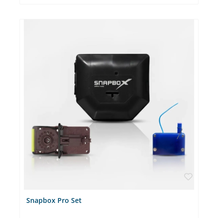
mit separater Rechnung berechnet. VOLLE KONTROLLE ✔ Der
Emitter Controller bietet die volle Kontrolle über alle Fallen und
Router im Emitter-System.TÄGLICHER STATUS ✔ Der Controller
sendet nicht nur Informationen zu den Status der Fallen,
sondern auch ein tägliches Lebenszeichen direkt auf Ihr
Smartphone (SIM-Karte mit Flatrate wird natürlich
mitgeliefert)EIN CONTROLLER FÜR ALLE FALLEN ✔ Sie können
beliebig viele Sender und Router installieren und haben so ein
geschlossenes System auch für große ProjekteMILLIONENFACH
BEWÄHRT ✔ Emitter ist seit über 10 Jahren in 20 Ländern im
Einsatz und hat sich bereits millionenfach bewährt. Passende
Artikel: Folgende Sender können direkt oder für große
Entfernungen über den Emitter Router intigriert werden: Emitter
Pro Indoor Rocker mit Batterie Emitter Pro Indoor Rocker ohne
Batterie Emitter Pro Switch Fragen? Bei Fragen steht Ihnen unser
Emitter-Experte Daniel Schröer zur Verfügung. Vereinbaren Sie
ihr kostenloses Beratungsgespräch gleich hier.
Snapbox Pro Set