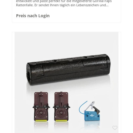
entwickelt und passt perfekt für die mitgelieferte GorillaTraps
Rattenfalle. Er sendet Ihnen täglich ein Lebenszeichen und
informiert sie im Emitter-System direkt über die App bei Befall.
Die Batterie hält bis zu 2 Jahre! WASSERDICHT ✔ eMitter Outdoor
Preis nach Login
Longrange ist wasserdicht und so für den Einsatz draußen
perfekt konzipiert.HOHE REICHWEITE✔ Distanzen bis zu 1.500
Meter zum Controller sind für den Longrange kein
Problem.KEINE FEHLALARME ✔ Nach vielen Tests nur das Beste:
Dank der zuverlässigen Sensortechnik bekommen Sie keine
Fehlalarme.KINDERLEICHTE INSTALLATION ✔ Der eMitter
Longrange kann perfekt und kinderleicht in das eMitter Pro
System installiert werden. Preis zzgl. zusätzlicher
Verwaltungsgebühren: 1,- Euro pro
Monat.Administrationsgebühren werden mit separater
Rechnung für 1 Jahr berechnet. Volle Integration in die eMitter
App: Runterladen für iOS Runterladen für Android Auch der
beste Akku benötigt hin und wieder eine neue Ladung. Dafür
gibt es natürlich unser Ladegerät, mit dem Sie auch den Akku
von Emitter Direct laden können. Einen Ersatzakku finden Sie
hier. Perfekt passt dieser Sender in unsere Vanguard Station.
Fragen? Bei Fragen steht Ihnen unser Emitter-Experte Daniel
Schröer zur Verfügung. Vereinbaren Sie ihr kostenloses
Beratungsgespräch gleich hier.