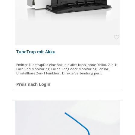
TubeTrap mit Akku
Emitter TubetrapDie eine Box, die alles kann, ohne Risiko. 2 in 1:
Falle und Monitoring: Fallen-Fang oder Monitoring-Sensor.
Umstellbare 2-in-1 Funktion. Direkte Verbindung per
SIM: Sekundenschnelle Signale über LTE-M / NB-IOT
Technologie Keine Fehlalarme: Unsere Sensorsteuerung
Preis nach Login
verhindert Auslöser durch Erschütterungen. Die Tubetrap ist die
perfekte Falle für eine anspruchsvolle Schädlingsbekämpfung:
Nie wieder Fehlalarme. Nager werden per Sensor erkannt und
sicher gefangen. Verpassen Sie keinen Schädling mehr und
minimieren so Ihr Risiko. Ändern Sie den Sie den Modus der
Falle wann und wo Sie wollen. Zum Beispiel tierschutzrechtlich
konform von Montag bis Freitag auf „Fangen“ für die
Lebensmittelindustrie und „Monitoring“ am Wochenende. Die
Emitter Tubetrap ist unser Champion, ausgestattet mit
modernster Technologie für höchste Sicherheit und langfristige
Nutzung. Die besten und sichersten Funkstandards der Welt: NB-
IoT und LTE-M. Damit Sie sicher sind. Aktiv-/Passivmodus: Dank